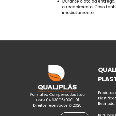
Durante o ato da entrega,
o recebimento. Caso tenh
imediatamente.
QUAL
PLAS
Produtos
Formatec Compensados Ltda
Plastific
CNPJ 04.638.116/0001-01
Resinado,
Direitos reservados © 2026
Rua José 