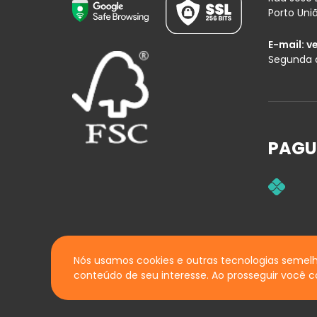
Porto Uni
E-mail:
v
Segunda a
PAGU
Nós usamos cookies e outras tecnologias semelh
conteúdo de seu interesse. Ao prosseguir você