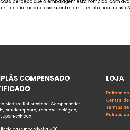
 caso perceba que a embalagem está rompida, com avaria
a recebido mesmo assim, entre em contato com nosso S
IPLÁS COMPENSADO
LOJA
TIFICADO
Política de
Central de
 de Madeira Reflorestada. Compensados
Termos de
ado, Antiderrapante, Tapume Ecológico,
Política de
 Super Resinado.
Eliphio da Cunha Silveira, 430