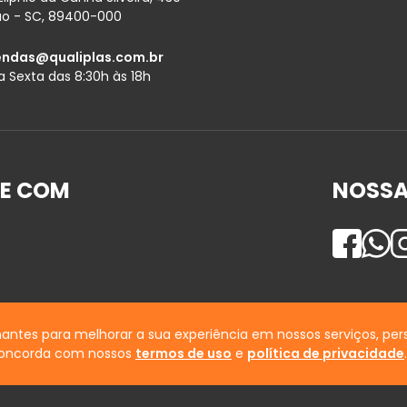
ão - SC, 89400-000
endas@qualiplas.com.br
 Sexta das 8:30h às 18h
E COM
NOSSA
Desenvolvido por
antes para melhorar a sua experiência em nossos serviços, per
 concorda com nossos
termos de uso
e
política de privacidade
.