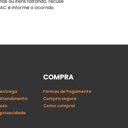
s ou itens faltando, recuse
AC e informe o ocorrido
COMPRA
 entrega
Formas de Pagamento
 Atendimento
Compra segura
 uso
Como comprar
 privacidade