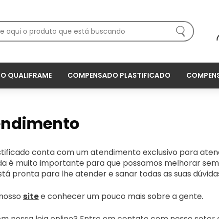
O QUALIFRAME
COMPENSADO PLASTIFICADO
COMPENS
tendimento
tificado conta com um atendimento exclusivo para aten
vida é muito importante para que possamos melhorar sem
stá pronta para lhe atender e sanar todas as suas dúvida
 nosso
site
e conhecer um pouco mais sobre a gente.
em nossa loja online? Entre em contato com nosso setor