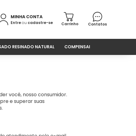
MINHA CONTA
Entre
ou
cadastre-se
Carrinho
Contatos
ADO RESINADO NATURAL
COMPENSADO ANTIDERRAPANTE
der você, nosso consumidor.
pre e superar suas
s.
 de atendimento pelo e-mail