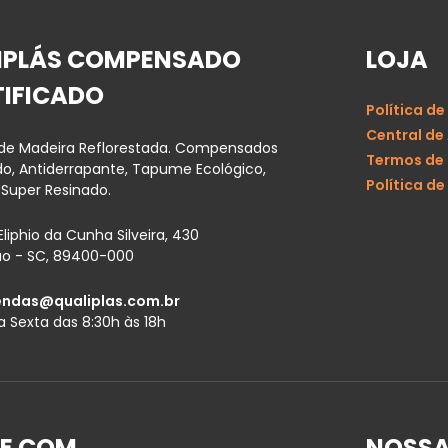
IPLÁS COMPENSADO
LOJA
TIFICADO
Política de
Central de
 de Madeira Reflorestada. Compensados
Termos de
ado, Antiderrapante, Tapume Ecológico,
Política de
 Super Resinado.
Eliphio da Cunha Silveira, 430
ão - SC, 89400-000
endas@qualiplas.com.br
 Sexta das 8:30h às 18h
E COM
NOSSA