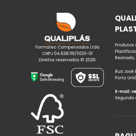
QUAL
PLAS
Produtos
Formatec Compensados Ltda
Plastific
CNPJ 04.638.116/0001-01
Resinado,
Direitos reservados © 2026
Rua José 
Porto Uni
E-mail:
v
Segunda a
PAGU